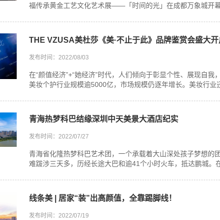
福传承黄金工艺文化艺术展——「时间的光」在成都万象城开幕。
THE VZUSA美杜莎《美·不止于此》品牌鉴赏会盛大
发布时间：2022/08/03
在“颜值经济”+“她经济”时代，人们倾向于彰显个性、展现自我，追
美妆个护行业规模逾5000亿，市场规模仍逐年增长。美妆行业迅
青海热梦科巴结缘深圳中天美景大酒店纪实
发布时间：2022/07/27
青海省化隆热梦科巴艺术团，一个承载着大山深处孩子梦想的
难跋涉三天多，历经长途大巴和逾41个小时火车，抵达鹏城。在
线条美 | 居家“装”出高颜值，全靠踢脚线！
发布时间：2022/07/19