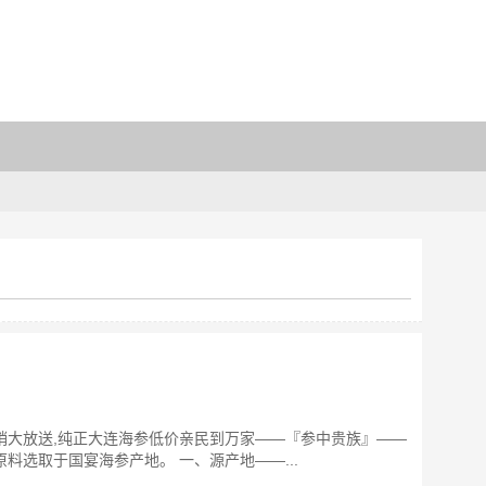
海参促销大放送,纯正大连海参低价亲民到万家——『参中贵族』——
料选取于国宴海参产地。 一、源产地——...