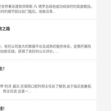
世纪世界著名建筑师密斯·凡·德罗总结他成功经验时的高度概括。
的细节就比如门槛石、地板压条...
效之路
作，依托公司庞大的数据平台及成熟的服务体系，定期开展阳
新实践，获得了良好的公众评价，...
生！
”的牙 最近,在我院口腔科邢主任处了解到,由于临近放暑假,
邢主任说:这是一...
线！