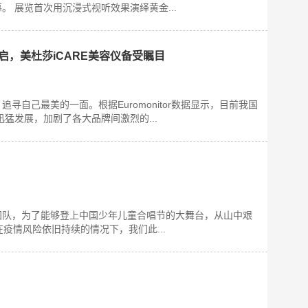
 展览首次用沉浸式视听效果演绎黄金...
开启，美杜莎iCARE美容仪备受瞩目
寻自己最美的一面。根据Euromonitor数据显示，目前我国
猛发展，加剧了各大品牌间激烈的...
团队，为了能够登上中国少年儿童合唱节的大舞台，从山中艰
疫情风险依旧持续的情况下，我们此...