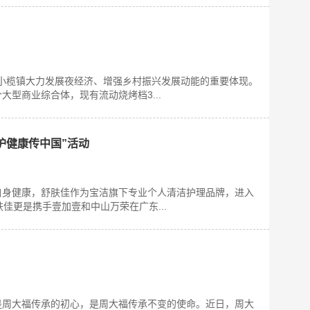
是小榄镇大力发展夜经济、增强乡村振兴发展动能的重要体现。
型商业综合体，现有流动烧烤档3...
护健康传中国”活动
自身健康，舒肤佳作为宝洁旗下专业个人清洁护理品牌，进入
佳更是携手壹加壹和中山万荣在广东...
是周大福传承的初心，是周大福传承不变的使命。近日，周大