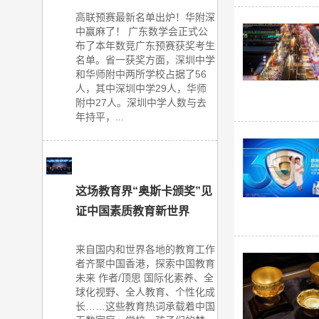
高联预赛最新名单出炉！华附深
中赢麻了！ 广东数学会正式公
布了本年数竞广东预赛获奖考生
名单。省一获奖方面，深圳中学
和华师附中两所学校占据了56
人，其中深圳中学29人，华师
附中27人。深圳中学人数与去
年持平，...
这场教育界“奥斯卡颁奖”见
证中国素质教育新世界
来自国内和世界各地的教育工作
者齐聚中国香港，探索中国教育
未来 作者/顶思 国际化素养、全
球化视野、全人教育、个性化成
长……这些教育热词承载着中国