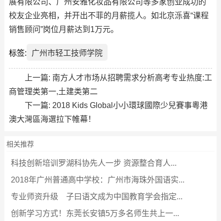
展有限公司、广州安雅化妆品有限公司等多家创业成功的
校友企业亮相，并开出不菲的月薪揽人。如北京泺喜“课程
销售顾问”岗位月薪达到1万元。
标签:
广州市轻工技师学院
上一篇:
南方人才市场从招聘需求分析高考专业热度:工
商管理类第一,土建类第二
下一篇:
2018 Kids Global小小環球國際少兒賽事粵港
澳大灣區海選拉下帷幕！
相关推荐
科技创新培训罗湖科协先人一步 资源整合育人...
2018年广州普通高中学校：广州市海珠外国语实...
专业师资升级 子曰语文成为中国教育学会指定...
创新学习方式！东莞长安镇5万多名师生共上一...